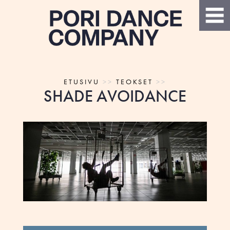
ETUSIVU
>>
TEOKSET
>>
SHADE AVOIDANCE