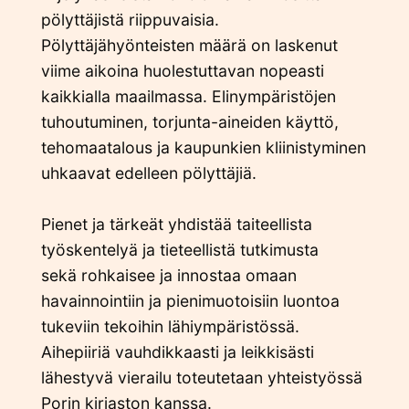
pölyttäjistä riippuvaisia.
Pölyttäjähyönteisten määrä on laskenut
viime aikoina huolestuttavan nopeasti
kaikkialla maailmassa. Elinympäristöjen
tuhoutuminen, torjunta-aineiden käyttö,
tehomaatalous ja kaupunkien kliinistyminen
uhkaavat edelleen pölyttäjiä.
Pienet ja tärkeät yhdistää taiteellista
työskentelyä ja tieteellistä tutkimusta
sekä rohkaisee ja innostaa omaan
havainnointiin ja pienimuotoisiin luontoa
tukeviin tekoihin lähiympäristössä.
Aihepiiriä vauhdikkaasti ja leikkisästi
lähestyvä vierailu toteutetaan yhteistyössä
Porin kirjaston kanssa.